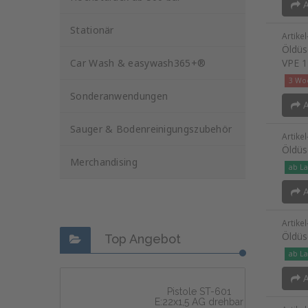
A
Stationär
Artike
Öldüs
Car Wash & easywash365+®
VPE 1
3 Woc
Sonderanwendungen
A
Sauger & Bodenreinigungszubehör
Artike
Öldüs
Merchandising
ab La
A
Artike
Öldüs
Top Angebot
ab La
A
Pistole ST-601
E:22x1,5 AG drehbar