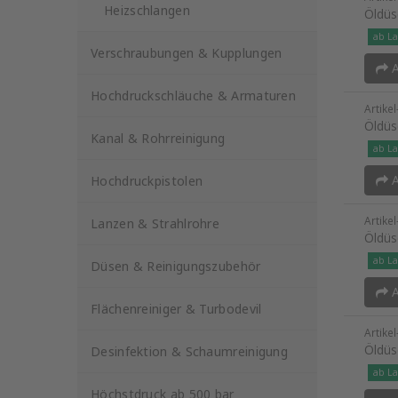
Heizschlangen
Öldüs
ab La
Verschraubungen & Kupplungen
A
Hochdruckschläuche & Armaturen
Artike
Öldüs
Kanal & Rohrreinigung
ab La
A
Hochdruckpistolen
Artike
Lanzen & Strahlrohre
Öldüs
ab La
Düsen & Reinigungszubehör
A
Flächenreiniger & Turbodevil
Artike
Öldüs
Desinfektion & Schaumreinigung
ab La
Höchstdruck ab 500 bar