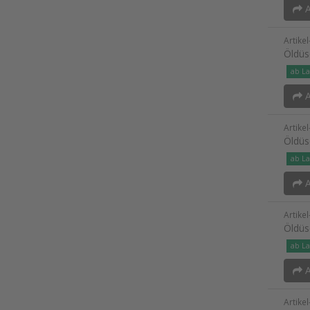
A
Artike
Öldüs
ab La
A
Artike
Öldüs
ab La
A
Artike
Öldüs
ab La
A
Artike