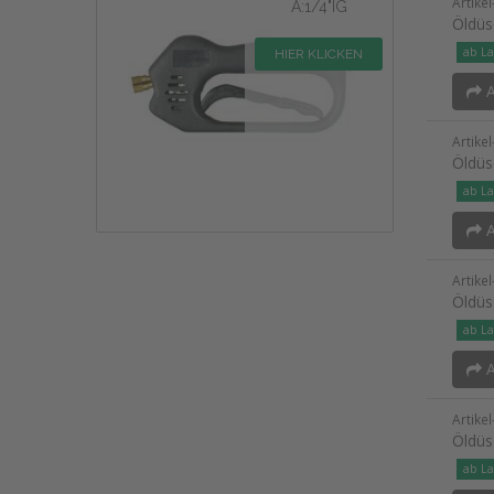
Artike
A:1/4"IG
Öldüs
ab La
HIER KLICKEN
A
Artike
Öldüs
ab La
A
Artike
Öldüs
ab La
A
Artike
Öldüs
ab La