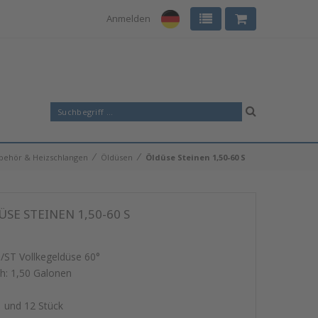
Anmelden
⁄
⁄
behör & Heizschlangen
Öldüsen
Öldüse Steinen 1,50-60 S
SE STEINEN 1,50-60 S
S/ST Vollkegeldüse 60°
h: 1,50 Galonen
1 und 12 Stück